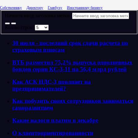
Собственнику
Директору
Главбуху
Иностранному бизнесу
Начните ввод заголовка метки
Кол-во строк:
30 июля - последний срок сдачи расчета по
страховым взносам
ВТБ разместил 75,2% выпуска однодневных
бондов серии КС-3-11 на 56,4 млрд рублей
Как АСК НДС-3 повлияет на
предпринимателей?
Как побудить своих сотрудников заниматься
саморазвитием
Какие налоги платим в декабре
О клиентоориентированности