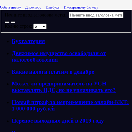
Собственнику
Директору
Главбуху
Иностранному бизнесу
Начните ввод заголовка метки
Кол-во строк:
Бухгалтерия
Движимое имущество освободили от
налогообложения
Какие налоги платим в декабре
Может ли предприниматель на УСН
выставлять НДС, но не уплачивать его?
Новый штраф за неприменение онлайн-ККТ:
1 000 000 рублей
Перенос выходных дней в 2019 году