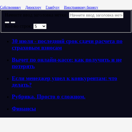
Собственнику
Директору
Главбуху
Иностранному бизнесу
Начните ввод заголовка метки
Кол-во строк:
30 июля - последний срок сдачи расчета по
страховым взносам
Вычет по онлайн-кассе: как получить и не
потерять
Если менеджер ушел к конкурентам: что
делать?
Рубрика. Просто о сложном.
Финансы